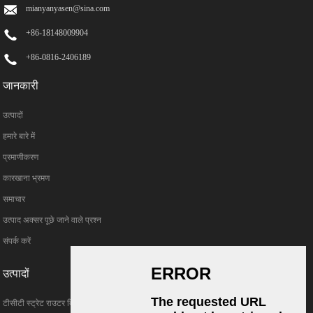
mianyanyasen@sina.com
+86-18148009904
+86-0816-2406189
जानकारी
उत्पादों
हमारे बारे में
प्रमाणीकरण
कारखाना भ्रमण
समाचार
उत्पाद अक्सर पूछे जाने वाले प्रश्न
संपर्क करें
उत्पादों
टीसीटी स्ट्रेट राउटर बिट्स